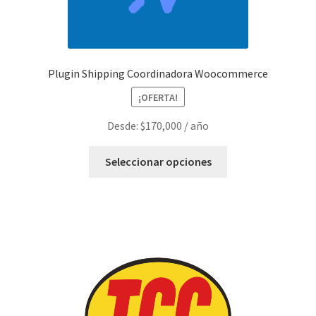
página
de
producto
Plugin Shipping Coordinadora Woocommerce
¡OFERTA!
Desde:
$
170,000
/ año
Este
Seleccionar opciones
producto
tiene
múltiples
variantes.
Las
opciones
se
pueden
elegir