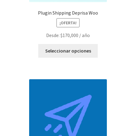
Plugin Shipping Deprisa Woo
¡OFERTA!
Desde:
$
170,000
/ año
Este
Seleccionar opciones
producto
tiene
múltiples
variantes.
Las
opciones
se
pueden
elegir
en
la