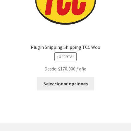
en
la
página
de
producto
Plugin Shipping Shipping TCC Woo
¡OFERTA!
Desde:
$
170,000
/ año
Este
Seleccionar opciones
producto
tiene
múltiples
variantes.
Las
opciones