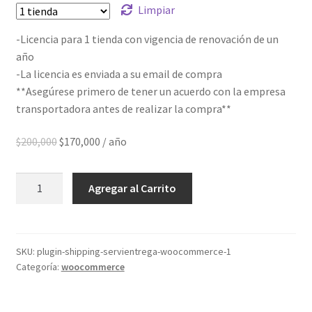
Limpiar
-Licencia para 1 tienda con vigencia de renovación de un
año
-La licencia es enviada a su email de compra
**Asegúrese primero de tener un acuerdo con la empresa
transportadora antes de realizar la compra**
El
El
$
200,000
$
170,000
/ año
precio
precio
original
actual
Plugin
Agregar al Carrito
era:
es:
Shipping
$200,000.
$170,000.
Servientrega
Woocommerce
cantidad
SKU:
plugin-shipping-servientrega-woocommerce-1
Categoría:
woocommerce