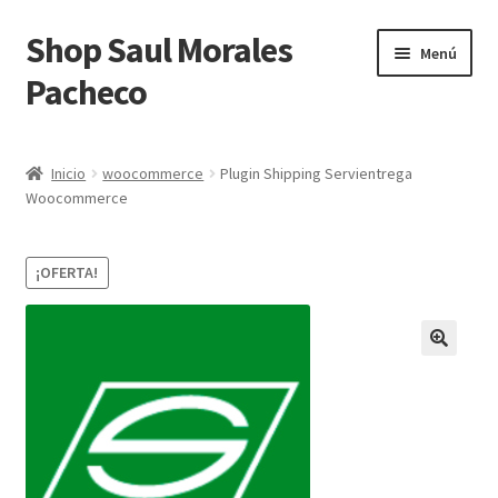
Shop Saul Morales
Ir
Ir
Menú
a
al
Pacheco
la
contenido
navegación
Inicio
Inicio
woocommerce
Plugin Shipping Servientrega
Woocommerce
Blog
Carrito
¡OFERTA!
Finalizar compra
Integration Alegra Woocommerce
Integration Siigo Woocommerce
Mi cuenta