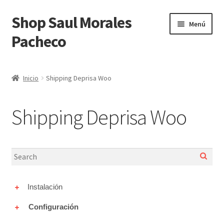
Shop Saul Morales
Ir
Ir
Menú
a
al
Pacheco
la
contenido
navegación
Inicio
Inicio
Shipping Deprisa Woo
Blog
Shipping Deprisa Woo
Carrito
Finalizar compra
Integration Alegra Woocommerce
Instalación
Integration Siigo Woocommerce
Configuración
Mi cuenta