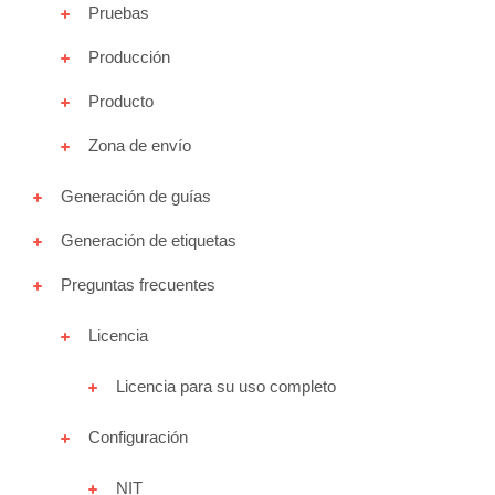
Pruebas
Política de privacidad
Producción
Producto
Shipping Coordinadora Woocommerce
Zona de envío
Shipping Deprisa Woo
Generación de guías
Shipping Envia Colvanes Woo
Generación de etiquetas
Preguntas frecuentes
Shipping Servientrega Woocommerce
Licencia
Shipping TCC Woo
Licencia para su uso completo
Subscription Wompi Woocommerce
Configuración
Tienda
NIT