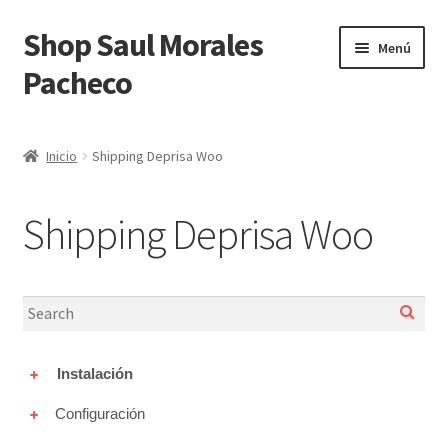
Shop Saul Morales
Ir
Ir
Menú
a
al
Pacheco
la
contenido
navegación
Inicio
Inicio
Shipping Deprisa Woo
Blog
Shipping Deprisa Woo
Carrito
Finalizar compra
Integration Alegra Woocommerce
Instalación
Integration Siigo Woocommerce
Configuración
Mi cuenta