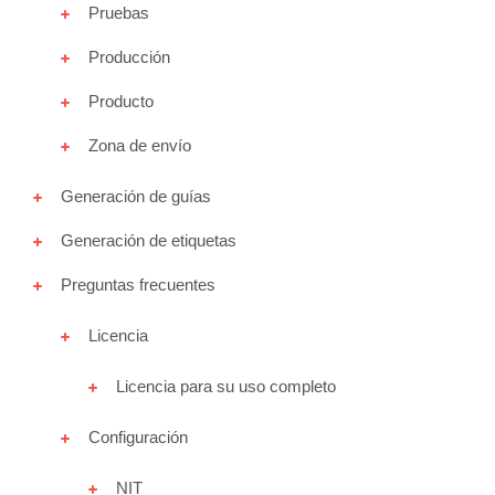
Pruebas
Política de privacidad
Producción
Producto
Shipping Coordinadora Woocommerce
Zona de envío
Shipping Deprisa Woo
Generación de guías
Shipping Envia Colvanes Woo
Generación de etiquetas
Preguntas frecuentes
Shipping Servientrega Woocommerce
Licencia
Shipping TCC Woo
Licencia para su uso completo
Subscription Wompi Woocommerce
Configuración
Tienda
NIT