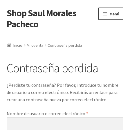
Shop Saul Morales
Ir
Ir
Menú
a
al
Pacheco
la
contenido
navegación
Inicio
Inicio
Mi cuenta
Contraseña perdida
Blog
Contraseña perdida
Carrito
Finalizar compra
¿Perdiste tu contraseña? Por favor, introduce tu nombre
de usuario o correo electrónico. Recibirás un enlace para
Integration Alegra Woocommerce
crear una contraseña nueva por correo electrónico.
Obligatorio
Nombre de usuario o correo electrónico
*
Integration Siigo Woocommerce
Mi cuenta